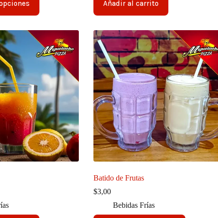
50
 opciones
Añadir al carrito
ta
75
Batido de Frutas
$
3,00
ías
Bebidas Frías