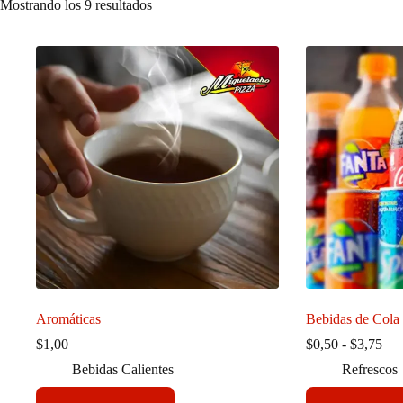
Mostrando los 9 resultados
Aromáticas
Bebidas de Cola 
Ra
$
1,00
$
0,50
-
$
3,75
de
Bebidas Calientes
Refrescos
pre
des
Este