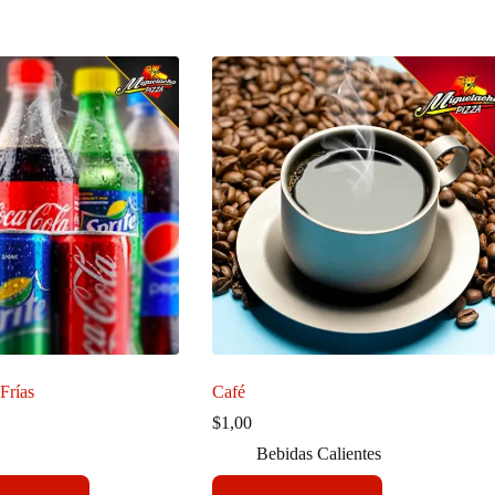
Frías
Café
ngo
$
1,00
Bebidas Calientes
cios:
de