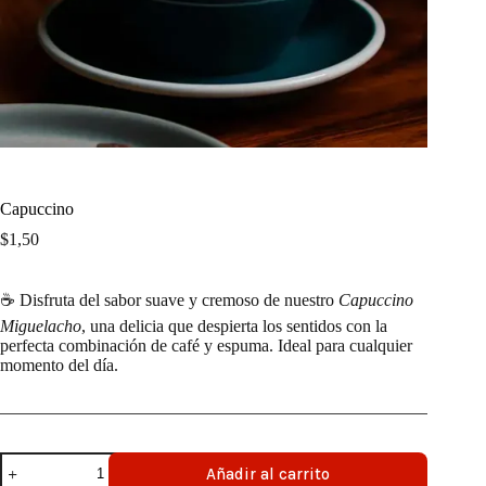
Capuccino
$
1,50
☕ Disfruta del sabor suave y cremoso de nuestro
Capuccino
Miguelacho
, una delicia que despierta los sentidos con la
perfecta combinación de café y espuma. Ideal para cualquier
momento del día.
Capuccino
Añadir al carrito
cantidad