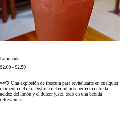
Limonada
Rango
$
2,00
-
$
2,50
de
precios:
🌞🍋 Una explosión de frescura para revitalizarte en cualquier
desde
momento del día. Disfruta del equilibrio perfecto entre la
$2,00
acidez del limón y el dulzor justo, todo en una bebida
hasta
refrescante.
$2,50