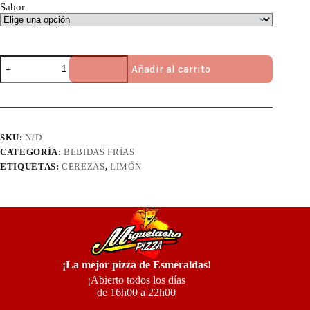
Sabor
Limonada
Añadir al carrito
cantidad
SKU:
N/D
CATEGORÍA:
BEBIDAS FRÍAS
ETIQUETAS:
CEREZAS
,
LIMÓN
¡La mejor pizza de Esmeraldas!
¡Abierto todos los días
de 16h00 a 22h00