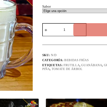
Sabor
Batido
de
Frutas
cantidad
SKU:
N/D
CATEGORÍA:
BEBIDAS FRÍAS
ETIQUETAS:
FRUTILLA
,
GUANÁBANA
,
G
PIÑA
,
TOMATE DE ÁRBOL