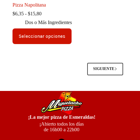
Pizza Napolitana
Rango
$
6,35
-
$
15,80
de
Dos o Más Ingredientes
precios:
desde
Este
$6,35
Seleccionar opciones
producto
hasta
tiene
$15,80
múltiples
variantes.
Las
opciones
SIGUIENTE
se
pueden
elegir
en
la
página
de
producto
¡La mejor pizza de Esmeraldas!
¡Abierto todos los días
de 16h00 a 22h00