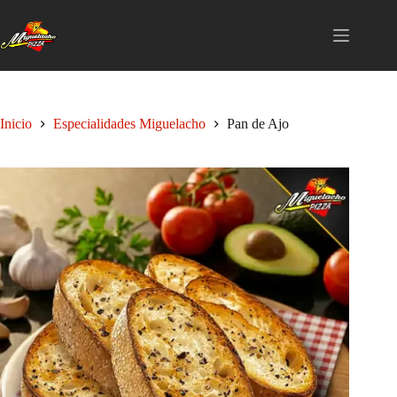
Saltar
al
contenido
Inicio
Especialidades Miguelacho
Pan de Ajo