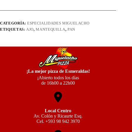
Ajo
cantidad
CATEGORÍA:
ESPECIALIDADES MIGUELACHO
ETIQUETAS:
AJO
,
MANTEQUILLA
,
PAN
¡La mejor pizza de Esmeraldas!
¡Abierto todos los días
de 16h00 a 22h00
Local Centro
Av. Colón y Ricaurte Esq.
Cel. +593 98 942 3970