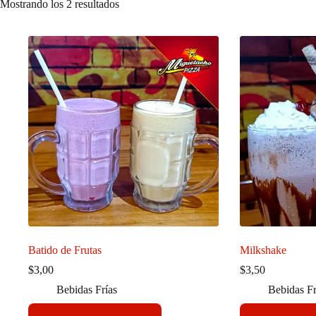
Mostrando los 2 resultados
Batido de Frutas
Milkshake
$
3,00
$
3,50
Bebidas Frías
Bebidas Fr
Este
Este