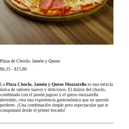
Pizza de Choclo, Jamón y Queso
Rango
$
6,35
-
$
15,80
de
precios:
La
Pizza Choclo, Jamón y Queso Mozzarella
desde
es una mezcla
única de sabores suaves y deliciosos. El dulzor del choclo,
$6,35
combinado con el jamón jugoso y el queso mozzarella
hasta
derretido, crea una experiencia gastronómica que no querrás
$15,80
perderte. ¡Una combinación simple pero espectacular que te
conquistará desde el primer bocado!