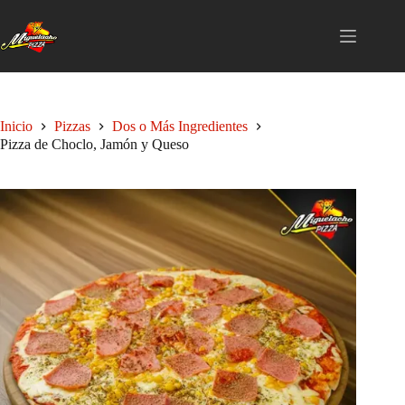
Saltar
al
contenido
Inicio
Pizzas
Dos o Más Ingredientes
Pizza de Choclo, Jamón y Queso