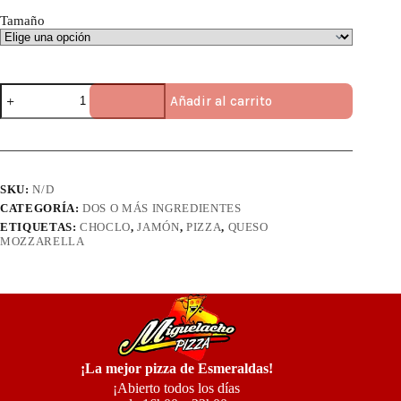
Tamaño
Pizza
Añadir al carrito
de
Choclo,
Jamón
y
Queso
cantidad
SKU:
N/D
CATEGORÍA:
DOS O MÁS INGREDIENTES
ETIQUETAS:
CHOCLO
,
JAMÓN
,
PIZZA
,
QUESO
MOZZARELLA
¡La mejor pizza de Esmeraldas!
¡Abierto todos los días