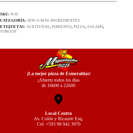
SKU:
N/D
CATEGORÍA:
DOS O MÁS INGREDIENTES
ETIQUETAS:
ACEITUNAS
,
PIMIENTO
,
PIZZA
,
SALAMI
,
TOMATE
¡La mejor pizza de Esmeraldas!
¡Abierto todos los días
de 16h00 a 22h00
Local Centro
Av. Colón y Ricaurte Esq.
Cel. +593 98 942 3970