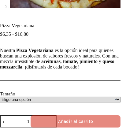
Pizza Vegetariana
Rango
$
6,35
-
$
16,80
de
precios:
Nuestra
Pizza Vegetariana
desde
es la opción ideal para quienes
buscan una explosión de sabores frescos y naturales. Con una
$6,35
mezcla irresistible de
hasta
aceitunas
,
tomate
,
pimiento
y
queso
mozzarella
, ¡disfrutarás de cada bocado!
$16,80
Tamaño
Pizza
Añadir al carrito
Vegetariana
cantidad