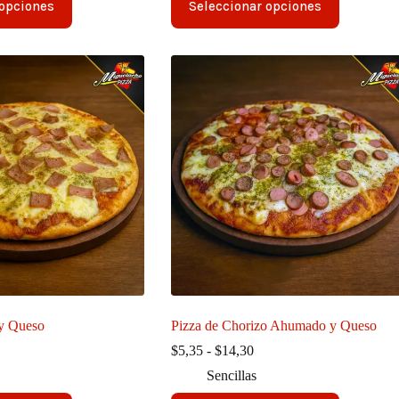
,00
$4,35
 opciones
Seleccionar opciones
producto
sta
hasta
tiene
0,75
$12,30
múltiples
variantes.
Las
opciones
se
pueden
elegir
en
la
página
de
producto
 y Queso
Pizza de Chorizo Ahumado y Queso
ango
Rango
$
5,35
-
$
14,30
de
Sencillas
ecios:
precios:
sde
desde