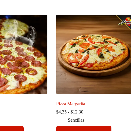
Pizza Margarita
ango
Rango
$
4,35
-
$
12,30
de
Sencillas
ecios:
precios:
sde
desde
Este