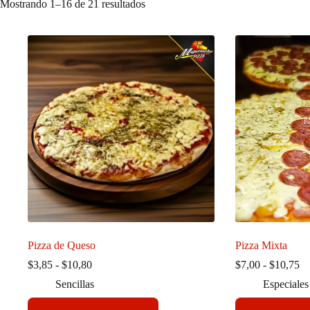
Mostrando 1–16 de 21 resultados
Pizza de Queso
Pizza Mixta
Rango
R
$
3,85
-
$
10,80
$
7,00
-
$
10,75
de
de
Sencillas
Especiales
precios:
pr
desde
de
Este
Este