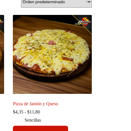
Pizza de Jamón y Queso
Rango
$
4,35
-
$
11,80
de
Sencillas
precios:
desde
Este