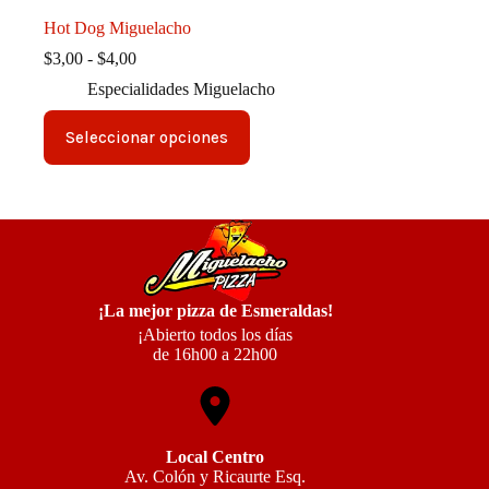
Hot Dog Miguelacho
Rango
$
3,00
-
$
4,00
de
Especialidades Miguelacho
precios:
desde
Este
$3,00
Seleccionar opciones
producto
hasta
tiene
$4,00
múltiples
variantes.
Las
opciones
se
pueden
elegir
¡La mejor pizza de Esmeraldas!
en
la
¡Abierto todos los días
página
de 16h00 a 22h00
de
producto
Local Centro
Av. Colón y Ricaurte Esq.