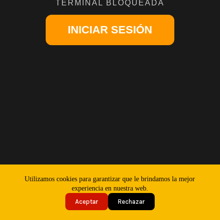
TERMINAL BLOQUEADA
INICIAR SESIÓN
Copyright © 2026 - miguelachopizza.com
Utilizamos cookies para garantizar que le brindamos la mejor
Política de Privacidad
Política de Cookies
experiencia en nuestra web.
Términos y condiciones
Aceptar
Rechazar