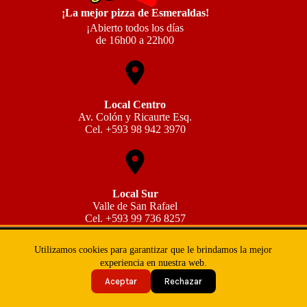
¡La mejor pizza de Esmeraldas!
¡Abierto todos los días
de 16h00 a 22h00
Local Centro
Av. Colón y Ricaurte Esq.
Cel. +593 98 942 3970
Local Sur
Valle de San Rafael
Cel.
+593 99 736 8257
Copyright © 2026 - miguelachopizza.com
Utilizamos cookies para garantizar que le brindamos la mejor
Política de Privacidad
Política de Cookies
experiencia en nuestra web.
Términos y condiciones
Aceptar
Rechazar