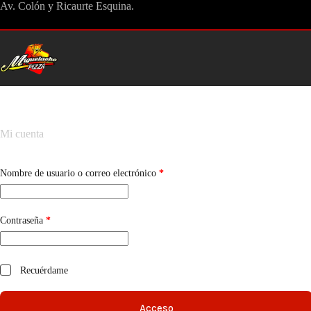
Saltar
Av. Colón y Ricaurte Esquina.
al
contenido
Mi cuenta
Obligatorio
Nombre de usuario o correo electrónico
*
Obligatorio
Contraseña
*
Recuérdame
Acceso