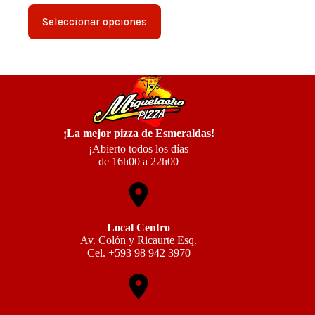
desde
Este
$15,60
Seleccionar opciones
producto
hasta
tiene
$25,80
múltiples
variantes.
Las
opciones
se
pueden
elegir
¡La mejor pizza de Esmeraldas!
en
la
¡Abierto todos los días
página
de 16h00 a 22h00
de
producto
Local Centro
Av. Colón y Ricaurte Esq.
Cel. +593 98 942 3970