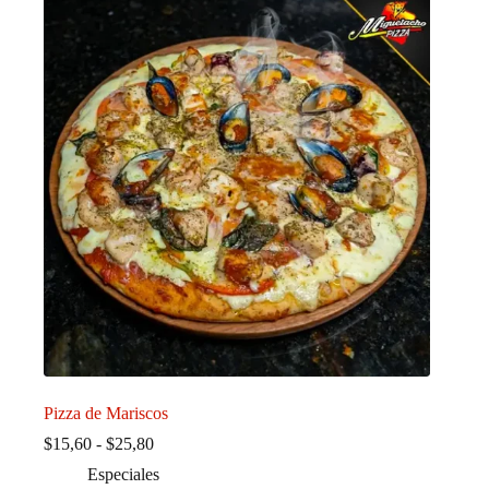
Pizza de Mariscos
Rango
$
15,60
-
$
25,80
de
Especiales
precios: