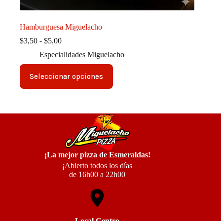
Hamburguesa Miguelacho
Rango
$
3,50
-
$
5,00
de
Especialidades Miguelacho
precios:
desde
Este
$3,50
Seleccionar opciones
producto
hasta
tiene
$5,00
múltiples
variantes.
Las
opciones
se
pueden
elegir
¡La mejor pizza de Esmeraldas!
en
la
¡Abierto todos los días
página
de 16h00 a 22h00
de
producto
Local Centro