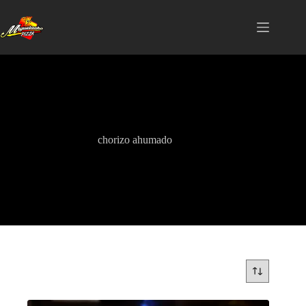
Saltar
al
contenido
chorizo ahumado