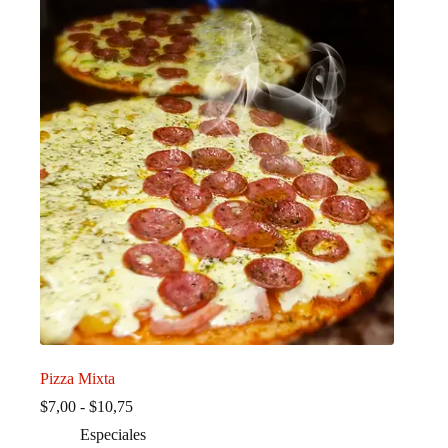
Pizza Mixta
Rango
$
7,00
-
$
10,75
de
Especiales
precios: