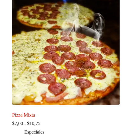
Pizza Mixta
Rango
$
7,00
-
$
10,75
de
Especiales
precios: