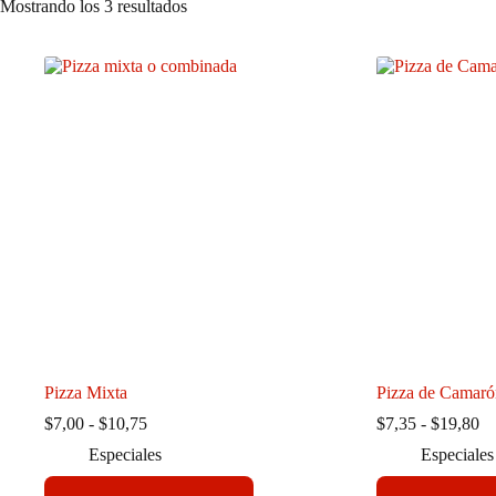
Mostrando los 3 resultados
Pizza Mixta
Pizza de Camaró
Rango
R
$
7,00
-
$
10,75
$
7,35
-
$
19,80
de
de
Especiales
Especiales
precios:
pr
desde
de
Este
Este