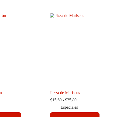
n
Pizza de Mariscos
ango
Rango
$
15,60
-
$
25,80
de
Especiales
ecios:
precios:
sde
desde
Este